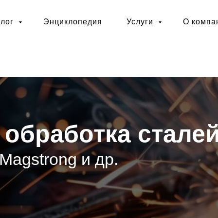
алог
Энциклопедия
Услуги
О комп
 обработка стале
 Magstrong и др.